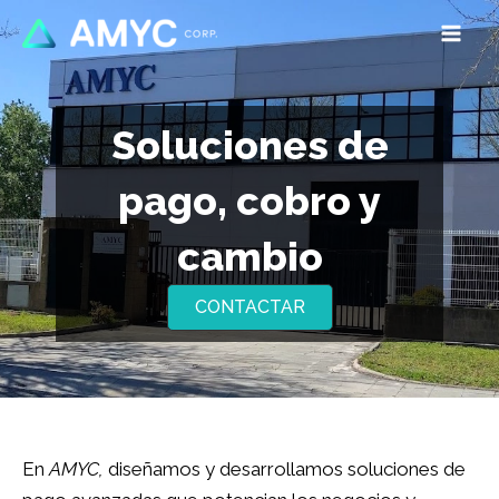
Ir
al
Mai
contenido
Men
Soluciones de
rnar
pago, cobro y
ú
cambio
CONTACTAR
En
AMYC,
diseñamos y desarrollamos soluciones de
rnar