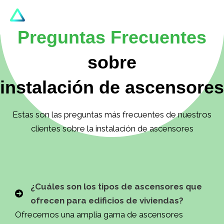
Ir
al
Mai
Preguntas Frecuentes
contenido
Men
sobre
rnar
instalación de ascensores
ú
Estas son las preguntas más frecuentes de nuestros
clientes sobre la instalación de ascensores
¿Cuáles son los tipos de ascensores que
ofrecen para edificios de viviendas?
Ofrecemos una amplia gama de ascensores
rnar